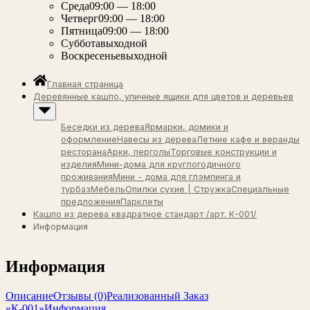
Среда
09:00 — 18:00
Четверг
09:00 — 18:00
Пятница
09:00 — 18:00
Суббота
выходной
Воскресенье
выходной
Главная страница
Деревянные кашпо, уличные ящики для цветов и деревьев
Беседки из дерева
Ярмарки, домики и
оформление
Навесы из дерева
Летние кафе и веранды
ресторана
Арки, перголы
Торговые конструкции и
изделия
Мини-дома для круглогодичного
проживания
Мини - дома для глэмпинга и
турбаз
Мебель
Опилки сухие | Стружка
Специальные
предложения
Парклеты
Кашпо из дерева квадратное стандарт /арт. К-001/
Информация
Информация
Описание
Отзывы (0)
Реализованный Заказ
«К-001»
Информация