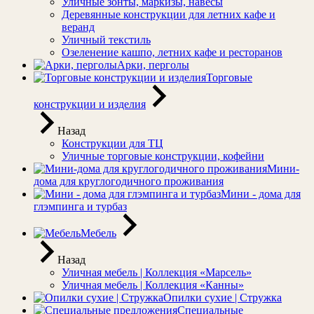
Уличные зонты, маркизы, навесы
Деревянные конструкции для летних кафе и
веранд
Уличный текстиль
Озеленение кашпо, летних кафе и ресторанов
Арки, перголы
Торговые
конструкции и изделия
Назад
Конструкции для ТЦ
Уличные торговые конструкции, кофейни
Мини-
дома для круглогодичного проживания
Мини - дома для
глэмпинга и турбаз
Мебель
Назад
Уличная мебель | Коллекция «Марсель»
Уличная мебель | Коллекция «Канны»
Опилки сухие | Стружка
Специальные