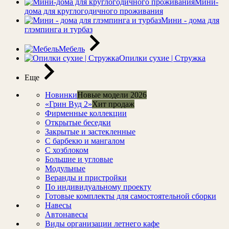
Мини-
дома для круглогодичного проживания
Мини - дома для
глэмпинга и турбаз
Мебель
Опилки сухие | Стружка
Еще
Новинки
Новые модели 2026
«Грин Вуд 2»
Хит продаж
Фирменные коллекции
Открытые беседки
Закрытые и застекленные
С барбекю и мангалом
С хозблоком
Большие и угловые
Модульные
Веранды и пристройки
По индивидуальному проекту
Готовые комплекты для самостоятельной сборки
Навесы
Автонавесы
Виды организации летнего кафе