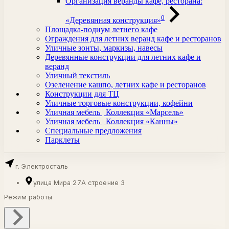
Организация веранды кафе, ресторана:
0
«Деревянная конструкция»
Площадка-подиум летнего кафе
Ограждения для летних веранд кафе и ресторанов
Уличные зонты, маркизы, навесы
Деревянные конструкции для летних кафе и
веранд
Уличный текстиль
Озеленение кашпо, летних кафе и ресторанов
Конструкции для ТЦ
Уличные торговые конструкции, кофейни
Уличная мебель | Коллекция «Марсель»
Уличная мебель | Коллекция «Канны»
Специальные предложения
Парклеты
г. Электросталь
улица Мира 27А строение 3
Режим работы