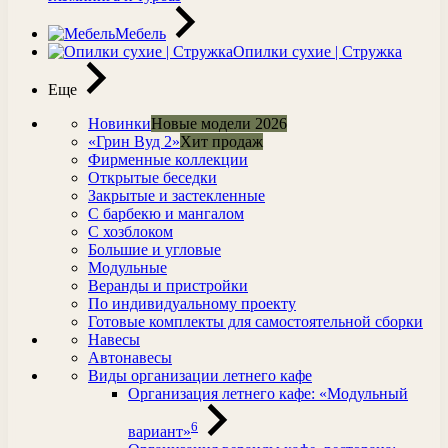
Мебель
Опилки сухие | Стружка
Еще
Новинки
Новые модели 2026
«Грин Вуд 2»
Хит продаж
Фирменные коллекции
Открытые беседки
Закрытые и застекленные
С барбекю и мангалом
С хозблоком
Большие и угловые
Модульные
Веранды и пристройки
По индивидуальному проекту
Готовые комплекты для самостоятельной сборки
Навесы
Автонавесы
Виды организации летнего кафе
Организация летнего кафе: «Модульный
6
вариант»