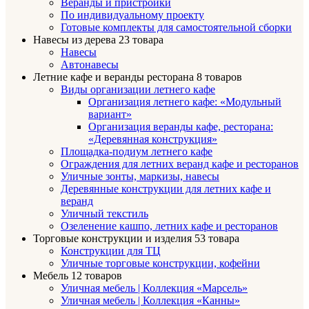
Веранды и пристройки
По индивидуальному проекту
Готовые комплекты для самостоятельной сборки
Навесы из дерева
23 товара
Навесы
Автонавесы
Летние кафе и веранды ресторана
8 товаров
Виды организации летнего кафе
Организация летнего кафе: «Модульный
вариант»
Организация веранды кафе, ресторана:
«Деревянная конструкция»
Площадка-подиум летнего кафе
Ограждения для летних веранд кафе и ресторанов
Уличные зонты, маркизы, навесы
Деревянные конструкции для летних кафе и
веранд
Уличный текстиль
Озеленение кашпо, летних кафе и ресторанов
Торговые конструкции и изделия
53 товара
Конструкции для ТЦ
Уличные торговые конструкции, кофейни
Мебель
12 товаров
Уличная мебель | Коллекция «Марсель»
Уличная мебель | Коллекция «Канны»