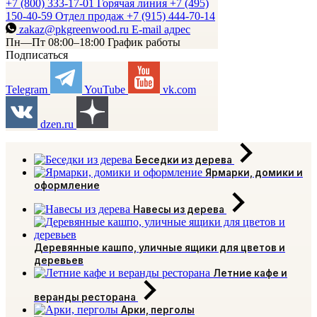
+7 (800) 333-17-01
Горячая линия
+7 (495)
150-40-59
Отдел продаж
+7 (915) 444-70-14
zakaz@pkgreenwood.ru
E-mail адрес
Пн—Пт 08:00–18:00
График работы
Подписаться
Telegram
YouTube
vk.com
dzen.ru
Беседки из дерева
Ярмарки, домики и
оформление
Навесы из дерева
Деревянные кашпо, уличные ящики для цветов и
деревьев
Летние кафе и
веранды ресторана
Арки, перголы