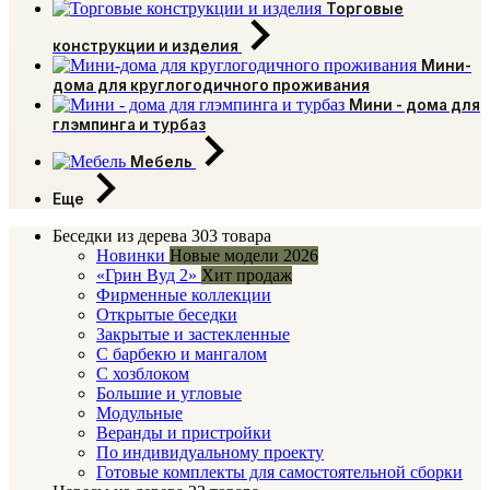
Торговые
конструкции и изделия
Мини-
дома для круглогодичного проживания
Мини - дома для
глэмпинга и турбаз
Мебель
Еще
Беседки из дерева
303 товара
Новинки
Новые модели 2026
«Грин Вуд 2»
Хит продаж
Фирменные коллекции
Открытые беседки
Закрытые и застекленные
С барбекю и мангалом
С хозблоком
Большие и угловые
Модульные
Веранды и пристройки
По индивидуальному проекту
Готовые комплекты для самостоятельной сборки