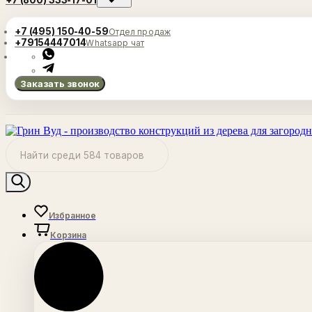
+7 (800) 333-17-01
+7 (495) 150-40-59
Отдел продаж
+79154447014
Whatsapp чат
Заказать звонок
Избранное
Корзина