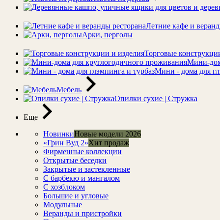
Летние кафе и веранд
Арки, перголы
Торговые конструкции
Мини-дом
Мини - дома для гл
Мебель
Опилки сухие | Стружка
Еще
Новинки
Новые модели 2026
«Грин Вуд 2»
Хит продаж
Фирменные коллекции
Открытые беседки
Закрытые и застекленные
С барбекю и мангалом
С хозблоком
Большие и угловые
Модульные
Веранды и пристройки