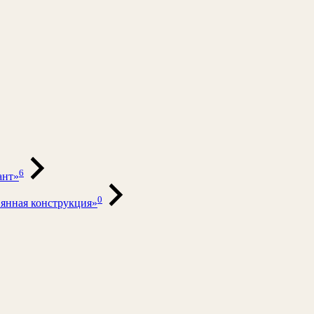
6
ант»
0
вянная конструкция»