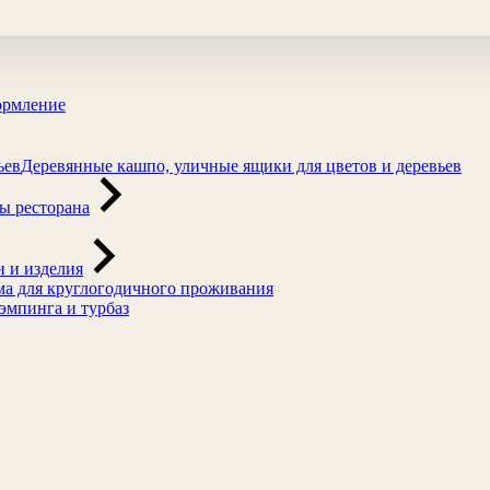
ормление
Деревянные кашпо, уличные ящики для цветов и деревьев
ы ресторана
 и изделия
а для круглогодичного проживания
эмпинга и турбаз