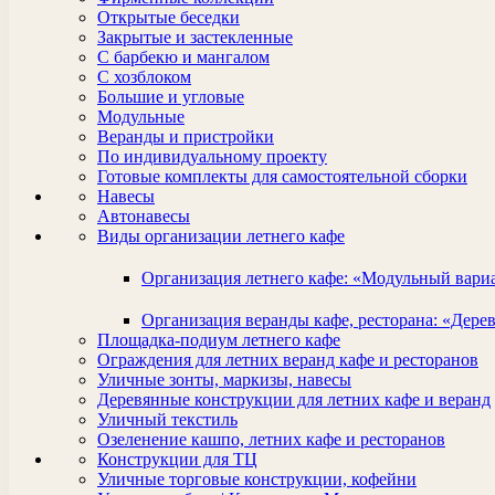
Открытые беседки
Закрытые и застекленные
С барбекю и мангалом
С хозблоком
Большие и угловые
Модульные
Веранды и пристройки
По индивидуальному проекту
Готовые комплекты для самостоятельной сборки
Навесы
Автонавесы
Виды организации летнего кафе
Организация летнего кафе: «Модульный вари
Организация веранды кафе, ресторана: «Дере
Площадка-подиум летнего кафе
Ограждения для летних веранд кафе и ресторанов
Уличные зонты, маркизы, навесы
Деревянные конструкции для летних кафе и веранд
Уличный текстиль
Озеленение кашпо, летних кафе и ресторанов
Конструкции для ТЦ
Уличные торговые конструкции, кофейни