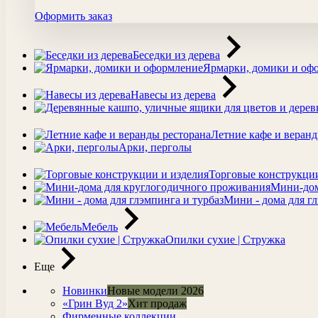
Оформить заказ
Беседки из дерева
Ярмарки, домики и оф
Навесы из дерева
Летние кафе и веранд
Арки, перголы
Торговые конструкции
Мини-дом
Мини - дома для гл
Мебель
Опилки сухие | Стружка
Еще
Новинки
Новые модели 2026
«Грин Вуд 2»
Хит продаж
Фирменные коллекции