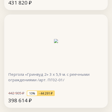
431 820
₽
Пергола «Гринвуд 2» 3 х 5,9 м. с реечными
ограждениями /арт. ПГ02-01/
442 905
₽
10%
- 44 291
₽
398 614
₽