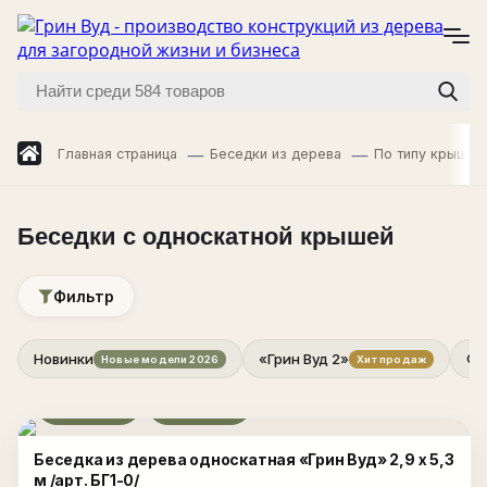
Главная страница
Беседки из дерева
По типу крыши
Беседки с односкатной крышей
Фильтр
Новинки
«Грин Вуд 2»
Фи
Новые модели 2026
Хит продаж
Развернуть
Беседка из дерева односкатная «Грин Вуд» 2,9 х 5,3
м /арт. БГ1-0/