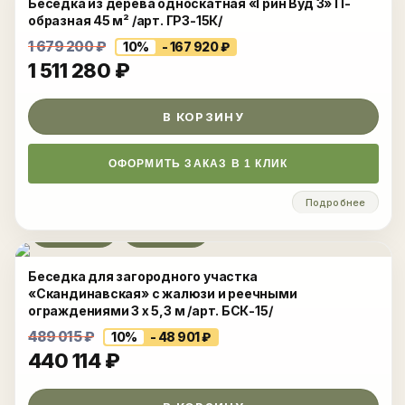
Беседка из дерева односкатная «Грин Вуд 3» П-
образная 45 м² /арт. ГР3-15К/
1 679 200
₽
10%
- 167 920
₽
1 511 280
₽
В КОРЗИНУ
ОФОРМИТЬ ЗАКАЗ В 1 КЛИК
Подробнее
Развернуть
Беседка для загородного участка
«Скандинавская» с жалюзи и реечными
ограждениями 3 х 5,3 м /арт. БСК-15/
489 015
₽
10%
- 48 901
₽
440 114
₽