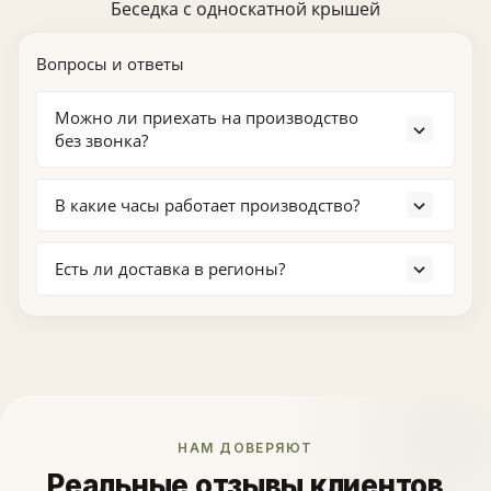
Беседка с односкатной крышей
Вопросы и ответы
Можно ли приехать на производство
без звонка?
Можно, но лучше предупредить заранее: для
входа и въезда на территорию требуется
В какие часы работает производство?
пропуск.
Стандартный график — с понедельника по
пятницу с 09:00 до 18:00. В выходные визит
Есть ли доставка в регионы?
возможен по согласованию.
Да, доставка осуществляется по всей России и
СНГ. Детали по логистике и срокам уточняются
под конкретный проект.
НАМ ДОВЕРЯЮТ
Реальные отзывы клиентов