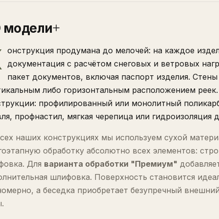
 модели
К
онструкция продумана до мелочей: на каждое изде
документация с расчётом снеговых и ветровых нагр
пакет документов, включая паспорт изделия. Стены 
тикальным либо горизонтальным расположением реек.
струкции: профилированный или монолитный поликарб
ля, профнастил, мягкая черепица или гидроизоляция 
сех наших конструкциях мы используем сухой материа
гоэтапную обработку абсолютно всех элементов: стро
фовка. Для
варианта обработки "Премиум"
добавляет
олнительная шлифовка. Поверхность становится идеа
омерно, а беседка приобретает безупречный внешний
.