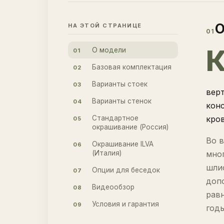
О
НА ЭТОЙ СТРАНИЦЕ
01
О модели
01
Базовая комплектация
02
Варианты стоек
03
вер
Варианты стенок
04
кон
Стандартное
кров
05
окрашивание (Россия)
Во в
Окрашивание ILVA
06
(Италия)
мно
шли
Опции для беседок
07
доп
Видеообзор
08
равн
Условия и гарантия
09
годы