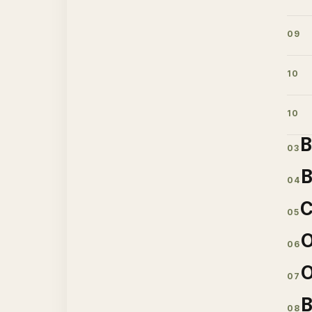
09
10
10
В
03
В
04
С
05
О
06
О
07
В
08