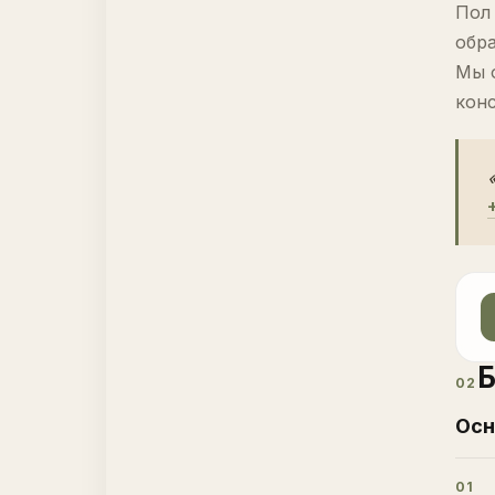
Пол
обр
Мы 
кон
Б
02
Осн
01