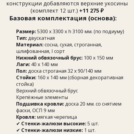
конструкции добавляются верхние укосины
(комплект 12 шт.)
+11 275 ₽
Базовая комплектация (основа):
Размер:
5300 х 3300 х h 3100 мм. (по подиуму)
Тип:
двускатная
Материал:
сосна, сухая, строганная,
шлифованная, I сорт
Нижний обвязочный брус:
100 х 150 мм
Лаги:
40 х 140 мм
Пол:
доска строганая 32 х 90/140 мм
Стойки:
160 х 140 мм (сборная декоративная
стойка)
Верхний обвязочный брус
Крепёжные элементы
Подшивка кровли:
доска 20 мм. со снятием
фаски, ОСП 9 мм
Кровля:
мягкая черепица
✔
Стенки-жалюзи высокие:
5 шт.
✔
Стенки-жалюзи низкие:
1 шт.