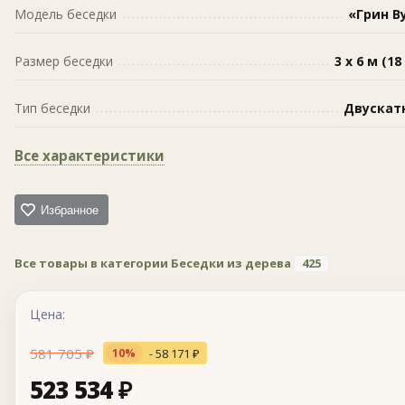
Модель беседки
«Грин В
Размер беседки
3 х 6 м (18
Тип беседки
Двускат
Все характеристики
Избранное
Все товары в категории Беседки из дерева
425
Цена:
581 705
₽
- 58 171
₽
10%
523 534
₽