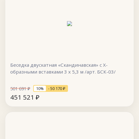
Беседка двускатная «Скандинавская» с Х-
образными вставками 3 х 5,3 м /арт. БСК-03/
501 691
₽
10%
- 50 170
₽
451 521
₽