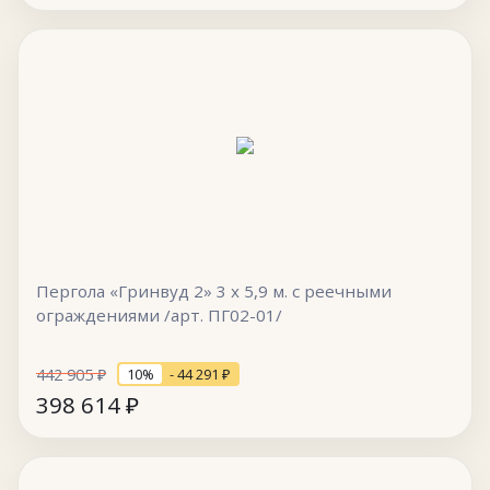
Пергола «Гринвуд 2» 3 х 5,9 м. с реечными
ограждениями /арт. ПГ02-01/
442 905
₽
10%
- 44 291
₽
398 614
₽