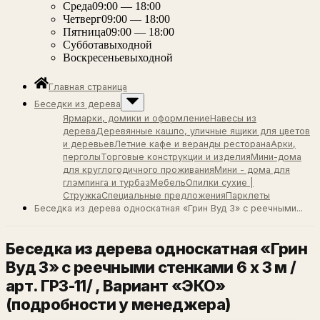
Среда
09:00 — 18:00
Четверг
09:00 — 18:00
Пятница
09:00 — 18:00
Суббота
выходной
Воскресенье
выходной
Главная страница
Беседки из дерева
Ярмарки, домики и оформление
Навесы из
дерева
Деревянные кашпо, уличные ящики для цветов
и деревьев
Летние кафе и веранды ресторана
Арки,
перголы
Торговые конструкции и изделия
Мини-дома
для круглогодичного проживания
Мини - дома для
глэмпинга и турбаз
Мебель
Опилки сухие |
Стружка
Специальные предложения
Парклеты
Беседка из дерева односкатная «Грин Вуд 3» с реечными...
Беседка из дерева односкатная «Грин
Вуд 3» с реечными стенками 6 х 3 м /
арт. ГР3-11/
, Вариант «ЭКО»
(подробности у менеджера)