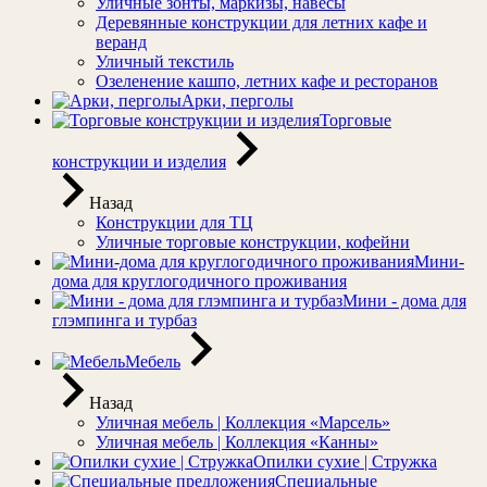
Уличные зонты, маркизы, навесы
Деревянные конструкции для летних кафе и
веранд
Уличный текстиль
Озеленение кашпо, летних кафе и ресторанов
Арки, перголы
Торговые
конструкции и изделия
Назад
Конструкции для ТЦ
Уличные торговые конструкции, кофейни
Мини-
дома для круглогодичного проживания
Мини - дома для
глэмпинга и турбаз
Мебель
Назад
Уличная мебель | Коллекция «Марсель»
Уличная мебель | Коллекция «Канны»
Опилки сухие | Стружка
Специальные