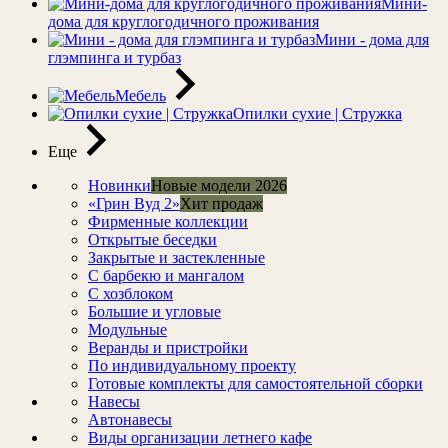
Мини-
дома для круглогодичного проживания
Мини - дома для
глэмпинга и турбаз
Мебель
Опилки сухие | Стружка
Еще
Новинки
Новые модели 2026
«Грин Вуд 2»
Хит продаж
Фирменные коллекции
Открытые беседки
Закрытые и застекленные
С барбекю и мангалом
С хозблоком
Большие и угловые
Модульные
Веранды и пристройки
По индивидуальному проекту
Готовые комплекты для самостоятельной сборки
Навесы
Автонавесы
Виды организации летнего кафе