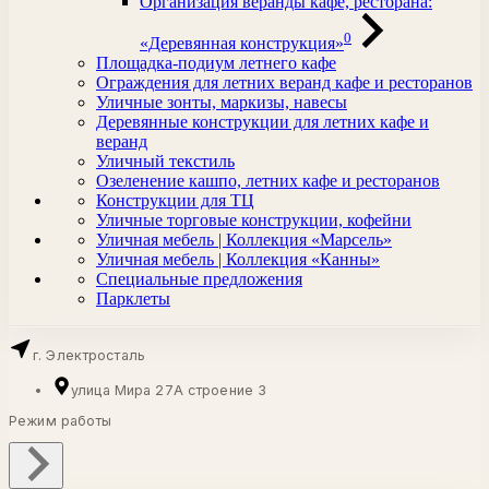
Организация веранды кафе, ресторана:
0
«Деревянная конструкция»
Площадка-подиум летнего кафе
Ограждения для летних веранд кафе и ресторанов
Уличные зонты, маркизы, навесы
Деревянные конструкции для летних кафе и
веранд
Уличный текстиль
Озеленение кашпо, летних кафе и ресторанов
Конструкции для ТЦ
Уличные торговые конструкции, кофейни
Уличная мебель | Коллекция «Марсель»
Уличная мебель | Коллекция «Канны»
Специальные предложения
Парклеты
г. Электросталь
улица Мира 27А строение 3
Режим работы