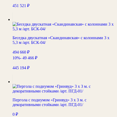
451 521
₽
Беседка двускатная «Скандинавская» с колоннами 3 х
5,3 м /арт. БСК-04/
494 660
₽
10%
- 49 466
₽
445 194
₽
Пергола с подиумом «Гринвуд» 3 х 3 м. с
декоративными стойками /арт. ПГД-01/
0
₽