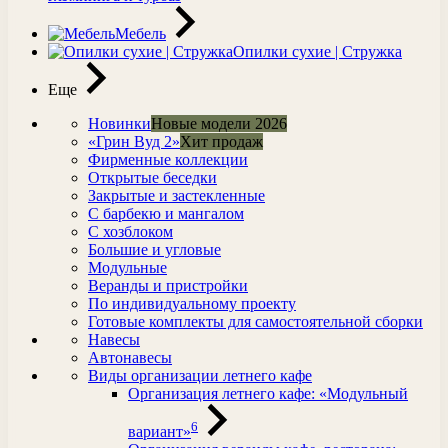
Мебель
Опилки сухие | Стружка
Еще
Новинки
Новые модели 2026
«Грин Вуд 2»
Хит продаж
Фирменные коллекции
Открытые беседки
Закрытые и застекленные
С барбекю и мангалом
С хозблоком
Большие и угловые
Модульные
Веранды и пристройки
По индивидуальному проекту
Готовые комплекты для самостоятельной сборки
Навесы
Автонавесы
Виды организации летнего кафе
Организация летнего кафе: «Модульный
6
вариант»