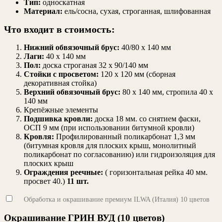
Тип:
односкатная
Материал:
ель/сосна, сухая, строганная, шлифованная
Что входит в стоимость:
Нижний обвязочный брус:
40/80 х 140 мм
Лаги:
40 х 140 мм
Пол:
доска строганая 32 х 90/140 мм
Стойки с просветом:
120 х 120 мм (сборная
декоративная стойка)
Верхний обвязочный брус:
80 х 140 мм, стропила 40 х
140 мм
Крепёжные элементы
Подшивка кровли:
доска 18 мм. со снятием фаски,
ОСП 9 мм (при использовании битумной кровли)
Кровля:
Профилированный поликарбонат 1,3 мм
(битумная кровля для плоских крыш, монолитный
поликарбонат по согласованию) или гидроизоляция для
плоских крыш
Ограждения реечные:
( горизонтальная рейка 40 мм.
просвет 40.)
11 шт.
Обработка и окрашивание премиум ILWA (Италия) 10 цветов
Окрашивание ГРИН ВУД (10 цветов)