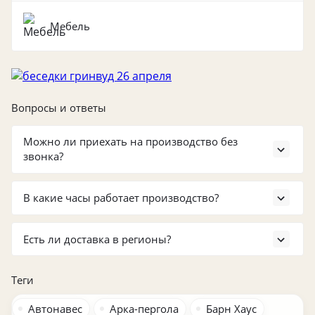
Мебель
Вопросы и ответы
Можно ли приехать на производство без
звонка?
Можно, но лучше предупредить заранее: для входа
и въезда на территорию требуется пропуск.
В какие часы работает производство?
Стандартный график — с понедельника по
пятницу с 09:00 до 18:00. В выходные визит
Есть ли доставка в регионы?
возможен по согласованию.
Да, доставка осуществляется по всей России и СНГ.
Детали по логистике и срокам уточняются под
Теги
конкретный проект.
Автонавес
Арка-пергола
Барн Хаус