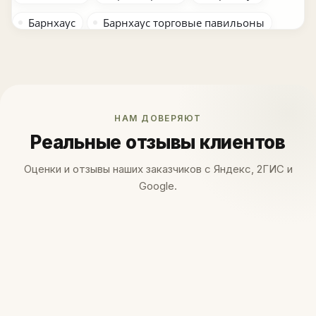
Барнхаус
Барнхаус торговые павильоны
Беседка односкатная
Кашпо квадратные
Кашпо прямоугольные
Мини-дом
Москва
Открытая беседка-патио
НАМ ДОВЕРЯЮТ
С качелями
Реальные отзывы клиентов
С лавкой
Серия «Барнхаус»
Серия «Гринвуд 2»
Серия «Гринвуд»
Оценки и отзывы наших заказчиков с Яндекс, 2ГИС и
Google.
Скандинавская
Ярмарочные домики
Ярмарочный домик
беседка
беседка двускатная
грядка
двускатная кровля
декор
для парков
для сада
для улицы
кафе
кашпо