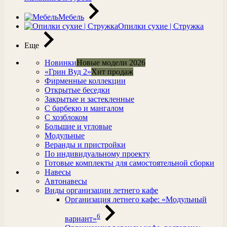
Мебель
Опилки сухие | Стружка
Еще
Новинки
Новые модели 2026
«Грин Вуд 2»
Хит продаж
Фирменные коллекции
Открытые беседки
Закрытые и застекленные
С барбекю и мангалом
С хозблоком
Большие и угловые
Модульные
Веранды и пристройки
По индивидуальному проекту
Готовые комплекты для самостоятельной сборки
Навесы
Автонавесы
Виды организации летнего кафе
Организация летнего кафе: «Модульный
6
вариант»