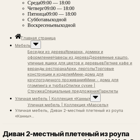
Среда
09:00 — 18:00
Четверг
09:00 — 18:00
Пятница
09:00 — 18:00
Суббота
выходной
Воскресенье
выходной
Главная страница
Мебель
Беседки из дерева
Ярмарки, домики и
оформление
Навесы из дерева
Деревянные кашпо,
уличные ящики для цветов и деревьев
Летние кафе и
веранды ресторана
Арки, перголы
Торговые
конструкции и изделия
Мини-дома для
круглогодичного проживания
Мини - дома для
глэмпинга и турбаз
Опилки сухие |
Стружка
Специальные предложения
Парклеты
Уличная мебель | Коллекция «Канны»
Уличная мебель | Коллекция «Марсель»
Уличная мебель, Диван 2-местный плетеный из роупа
«Канны»...
Диван 2-местный плетеный из роупа