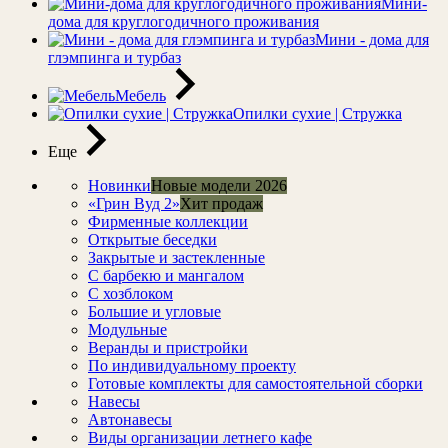
Мини-
дома для круглогодичного проживания
Мини - дома для
глэмпинга и турбаз
Мебель
Опилки сухие | Стружка
Еще
Новинки
Новые модели 2026
«Грин Вуд 2»
Хит продаж
Фирменные коллекции
Открытые беседки
Закрытые и застекленные
С барбекю и мангалом
С хозблоком
Большие и угловые
Модульные
Веранды и пристройки
По индивидуальному проекту
Готовые комплекты для самостоятельной сборки
Навесы
Автонавесы
Виды организации летнего кафе