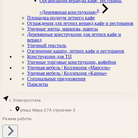
Организация веранды кафе, ресторана:
0
«Деревянная конструкция»
Площадка-подиум летнего кафе
Ограждения для летних веранд кафе и ресторанов
Уличные зонты, маркизы, навесы
Деревянные конструкции для летних кафе и
веранд
Уличный текстиль
Озеленение кашпо, летних кафе и ресторанов
Конструкции для ТЦ
Уличные торговые конструкции, кофейни
Уличная мебель | Коллекция «Марсель»
Уличная мебель | Коллекция «Канны»
Специальные предложения
Парклеты
г. Электросталь
улица Мира 27А строение 3
Режим работы