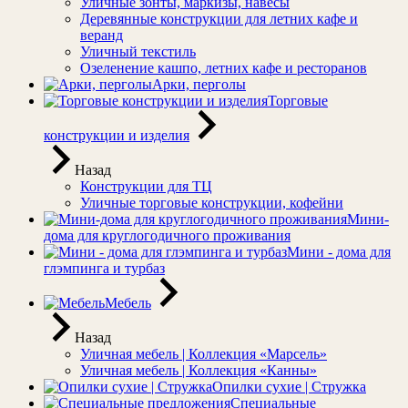
Уличные зонты, маркизы, навесы
Деревянные конструкции для летних кафе и
веранд
Уличный текстиль
Озеленение кашпо, летних кафе и ресторанов
Арки, перголы
Торговые
конструкции и изделия
Назад
Конструкции для ТЦ
Уличные торговые конструкции, кофейни
Мини-
дома для круглогодичного проживания
Мини - дома для
глэмпинга и турбаз
Мебель
Назад
Уличная мебель | Коллекция «Марсель»
Уличная мебель | Коллекция «Канны»
Опилки сухие | Стружка
Специальные