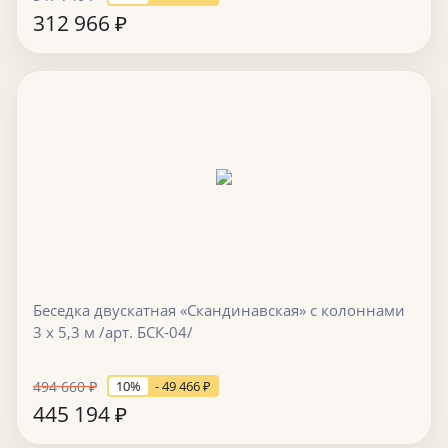
312 966
₽
Беседка двускатная «Скандинавская» с колоннами
3 х 5,3 м /арт. БСК-04/
494 660
₽
10%
- 49 466
₽
445 194
₽