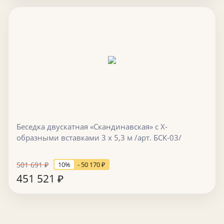
Беседка двускатная «Скандинавская» с Х-
образными вставками 3 х 5,3 м /арт. БСК-03/
501 691
₽
10%
- 50 170
₽
451 521
₽