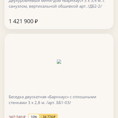
Двухуровневый мини-дом «Барнхаус» 3 х 5,4 м. с
санузлом, вертикальной обшивкой арт. /ДБ2-2/
1 421 900
₽
Беседка двускатная «Барнхаус» с сплошными
стенками 3 х 2,8 м. /арт. ББ1-03/
347 740
₽
10%
- 34 774
₽