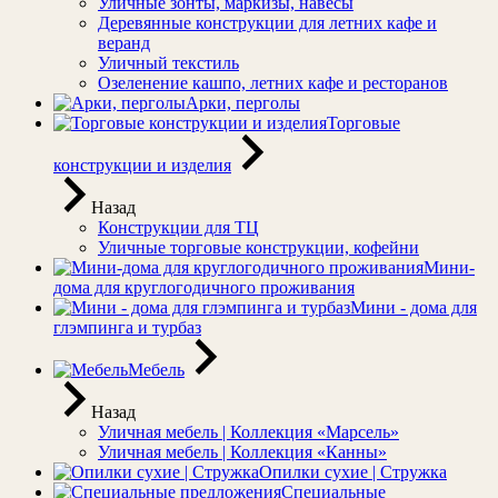
Уличные зонты, маркизы, навесы
Деревянные конструкции для летних кафе и
веранд
Уличный текстиль
Озеленение кашпо, летних кафе и ресторанов
Арки, перголы
Торговые
конструкции и изделия
Назад
Конструкции для ТЦ
Уличные торговые конструкции, кофейни
Мини-
дома для круглогодичного проживания
Мини - дома для
глэмпинга и турбаз
Мебель
Назад
Уличная мебель | Коллекция «Марсель»
Уличная мебель | Коллекция «Канны»
Опилки сухие | Стружка
Специальные