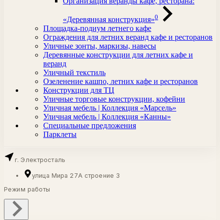
Организация веранды кафе, ресторана:
0
«Деревянная конструкция»
Площадка-подиум летнего кафе
Ограждения для летних веранд кафе и ресторанов
Уличные зонты, маркизы, навесы
Деревянные конструкции для летних кафе и
веранд
Уличный текстиль
Озеленение кашпо, летних кафе и ресторанов
Конструкции для ТЦ
Уличные торговые конструкции, кофейни
Уличная мебель | Коллекция «Марсель»
Уличная мебель | Коллекция «Канны»
Специальные предложения
Парклеты
г. Электросталь
улица Мира 27А строение 3
Режим работы