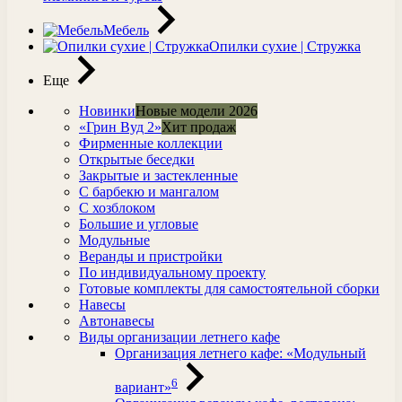
Мебель
Опилки сухие | Стружка
Еще
Новинки
Новые модели 2026
«Грин Вуд 2»
Хит продаж
Фирменные коллекции
Открытые беседки
Закрытые и застекленные
С барбекю и мангалом
С хозблоком
Большие и угловые
Модульные
Веранды и пристройки
По индивидуальному проекту
Готовые комплекты для самостоятельной сборки
Навесы
Автонавесы
Виды организации летнего кафе
Организация летнего кафе: «Модульный
6
вариант»