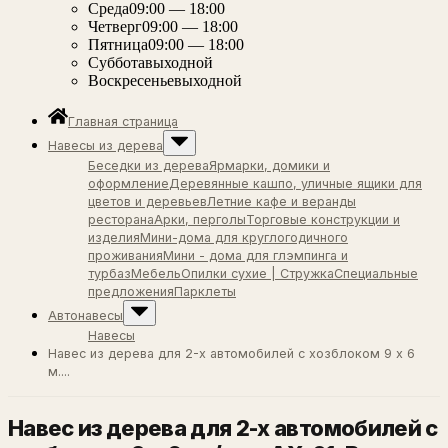
Среда
09:00 — 18:00
Четверг
09:00 — 18:00
Пятница
09:00 — 18:00
Суббота
выходной
Воскресенье
выходной
Главная страница
Навесы из дерева
Беседки из дерева
Ярмарки, домики и
оформление
Деревянные кашпо, уличные ящики для
цветов и деревьев
Летние кафе и веранды
ресторана
Арки, перголы
Торговые конструкции и
изделия
Мини-дома для круглогодичного
проживания
Мини - дома для глэмпинга и
турбаз
Мебель
Опилки сухие | Стружка
Специальные
предложения
Парклеты
Автонавесы
Навесы
Навес из дерева для 2-х автомобилей с хозблоком 9 х 6
м....
Навес из дерева для 2-х автомобилей с