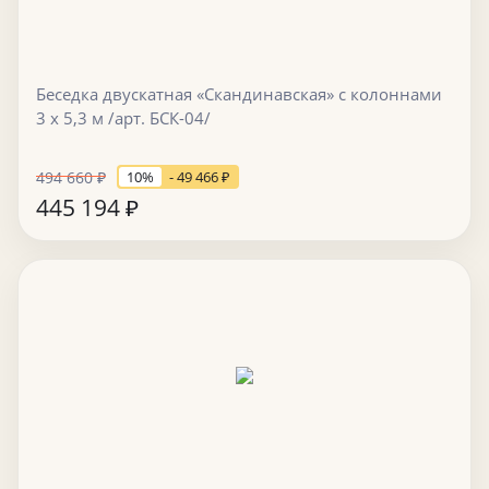
Беседка двускатная «Скандинавская» с колоннами
3 х 5,3 м /арт. БСК-04/
494 660
₽
10%
- 49 466
₽
445 194
₽