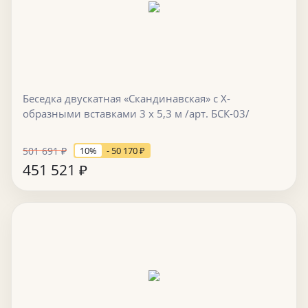
Беседка двускатная «Скандинавская» с Х-
образными вставками 3 х 5,3 м /арт. БСК-03/
501 691
₽
10%
- 50 170
₽
451 521
₽