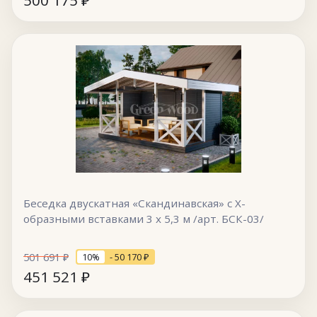
500 175
₽
Беседка двускатная «Скандинавская» с Х-
образными вставками 3 х 5,3 м /арт. БСК-03/
501 691
₽
10%
- 50 170
₽
451 521
₽