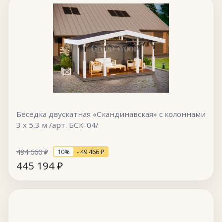
Беседка двускатная «Скандинавская» с колоннами
3 х 5,3 м /арт. БСК-04/
494 660
₽
10%
- 49 466
₽
445 194
₽