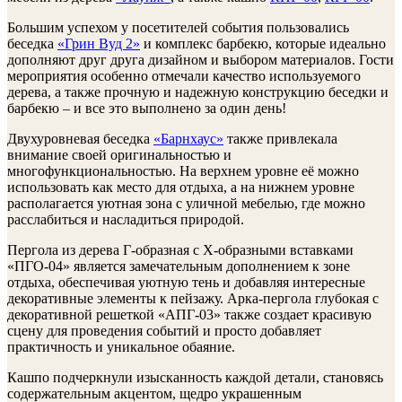
Большим успехом у посетителей события пользовались
беседка
«Грин Вуд 2»
и комплекс барбекю, которые идеально
дополняют друг друга дизайном и выбором материалов. Гости
мероприятия особенно отмечали качество используемого
дерева, а также прочную и надежную конструкцию беседки и
барбекю – и все это выполнено за один день!
Двухуровневая беседка
«Барнхаус»
также привлекала
внимание своей оригинальностью и
многофункциональностью. На верхнем уровне её можно
использовать как место для отдыха, а на нижнем уровне
располагается уютная зона с уличной мебелью, где можно
расслабиться и насладиться природой.
Пергола из дерева Г-образная с Х-образными вставками
«ПГО-04» является замечательным дополнением к зоне
отдыха, обеспечивая уютную тень и добавляя интересные
декоративные элементы к пейзажу. Арка-пергола глубокая с
декоративной решеткой «АПГ-03» также создает красивую
сцену для проведения событий и просто добавляет
практичность и уникальное обаяние.
Кашпо подчеркнули изысканность каждой детали, становясь
содержательным акцентом, щедро украшенным