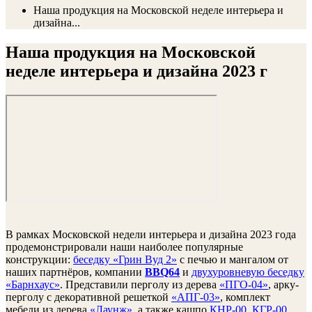
Наша продукция на Московской неделе интерьера и
дизайна...
Наша продукция на Московской
неделе интерьера и дизайна 2023 г
В рамках Московской недели интерьера и дизайна 2023 года
продемонстрировали наши наиболее популярные
конструкции:
беседку «Грин Вуд 2»
с печью и мангалом от
наших партнёров, компании
BBQ64
и
двухуровневую беседку
«Барнхаус»
. Представили перголу из дерева
«ПГО-04»
, арку-
перголу с декоративной решеткой
«АПГ-03»
, комплект
мебели из дерева
«Лаунж»
, а также кашпо
КНР-00
,
КГР-00
.