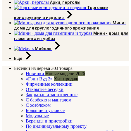
Арки, перголы
Торговые
конструкции и изделия
Мини-
дома для круглогодичного проживания
Мини - дома для
глэмпинга и турбаз
Мебель
Еще
Беседки из дерева
303 товара
Новинки
Новые модели 2026
«Грин Вуд 2»
Хит продаж
Фирменные коллекции
Открытые беседки
Закрытые и застекленные
С барбекю и мангалом
С хозблоком
Большие и угловые
Модульные
Веранды и пристройки
По индивидуальному проекту