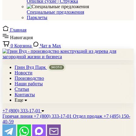
Опилки сухие | Стружка
Специальные предложения
Парклеты
Главная
Навигация
0
Корзина
Чат в Max
Грин Вуд Парк
Новости
Производство
Наши работы
Статьи
Контакты
Еще
+7 (800) 333-17-01
Горячая линия
+7 (800) 333-17-01
Отдел продаж
+7 (495) 150-
40-59