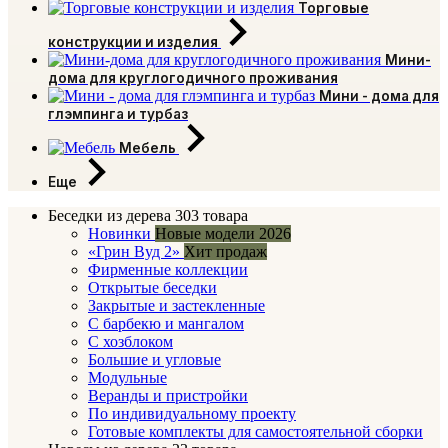
Торговые
конструкции и изделия
Мини-
дома для круглогодичного проживания
Мини - дома для
глэмпинга и турбаз
Мебель
Еще
Беседки из дерева
303 товара
Новинки
Новые модели 2026
«Грин Вуд 2»
Хит продаж
Фирменные коллекции
Открытые беседки
Закрытые и застекленные
С барбекю и мангалом
С хозблоком
Большие и угловые
Модульные
Веранды и пристройки
По индивидуальному проекту
Готовые комплекты для самостоятельной сборки