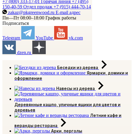
+7 (800) 333-17-01
Горячая линия
+7 (495)
150-40-59
Отдел продаж
+7 (915) 444-70-14
zakaz@pkgreenwood.ru
E-mail адрес
Пн—Пт 08:00–18:00
График работы
Подписаться
Telegram
YouTube
vk.com
dzen.ru
Беседки из дерева
Ярмарки, домики и
оформление
Навесы из дерева
Деревянные кашпо, уличные ящики для цветов и
деревьев
Летние кафе и
веранды ресторана
Арки, перголы