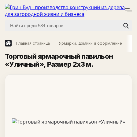
Главная страница
Ярмарки, домики и оформление
Яр
Торговый ярмарочный павильон
«Уличный»
, Размер 2х3 м.