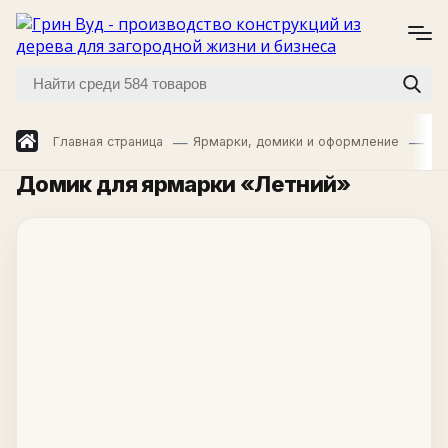
Главная страница
Ярмарки, домики и оформление
Яр
Домик для ярмарки «Летний»