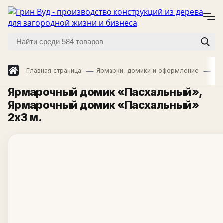
Главная страница
Ярмарки, домики и оформление
Яр
Ярмарочный домик «Пасхальный»
,
Ярмарочный домик «Пасхальный»
2x3 м.