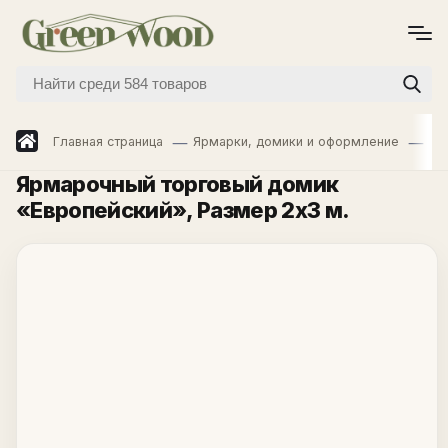
Главная страница
Ярмарки, домики и оформление
Яр
Ярмарочный торговый домик
«Европейский»
, Размер 2х3 м.