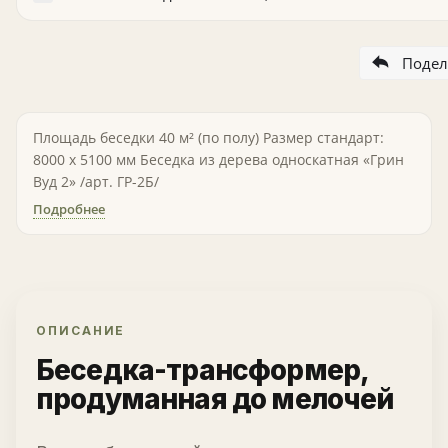
Подел
Площадь беседки 40 м² (по полу) Размер стандарт:
8000 х 5100 мм Беседка из дерева односкатная «Грин
Вуд 2» /арт. ГР-2Б/
Подробнее
ОПИСАНИЕ
Беседка-трансформер,
продуманная до мелочей