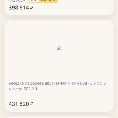
442 905
₽
10%
- 44 291
₽
398 614
₽
Беседка из дерева двускатная «Грин Вуд» 3,3 х 5,3
м / арт. БГ2-2.1
431 820
₽