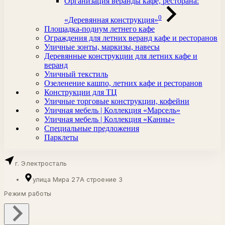
Организация веранды кафе, ресторана:
0
«Деревянная конструкция»
Площадка-подиум летнего кафе
Ограждения для летних веранд кафе и ресторанов
Уличные зонты, маркизы, навесы
Деревянные конструкции для летних кафе и
веранд
Уличный текстиль
Озеленение кашпо, летних кафе и ресторанов
Конструкции для ТЦ
Уличные торговые конструкции, кофейни
Уличная мебель | Коллекция «Марсель»
Уличная мебель | Коллекция «Канны»
Специальные предложения
Парклеты
г. Электросталь
улица Мира 27А строение 3
Режим работы