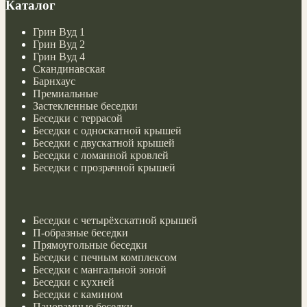
Каталог
Грин Вуд 1
Грин Вуд 2
Грин Вуд 4
Скандинавская
Барнхаус
Премиальные
Застекленные беседки
Беседки с террасой
Беседки с односкатной крышей
Беседки с двускатной крышей
Беседки с ломанной кровлей
Беседки с прозрачной крышей
Беседки с четырёхскатной крышей
П-образные беседки
Прямоугольные беседки
Беседки с печным комплексом
Беседки с мангальной зоной
Беседки с кухней
Беседки с камином
Панорамные беседки