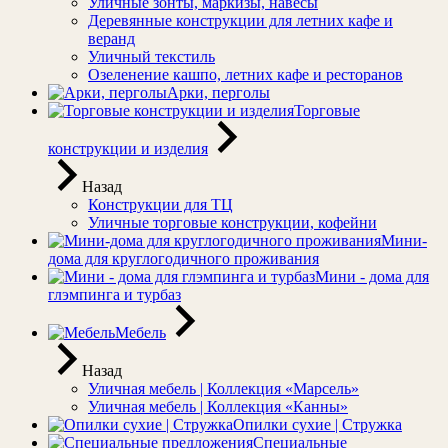
Уличные зонты, маркизы, навесы
Деревянные конструкции для летних кафе и
веранд
Уличный текстиль
Озеленение кашпо, летних кафе и ресторанов
Арки, перголы
Торговые
конструкции и изделия
Назад
Конструкции для ТЦ
Уличные торговые конструкции, кофейни
Мини-
дома для круглогодичного проживания
Мини - дома для
глэмпинга и турбаз
Мебель
Назад
Уличная мебель | Коллекция «Марсель»
Уличная мебель | Коллекция «Канны»
Опилки сухие | Стружка
Специальные