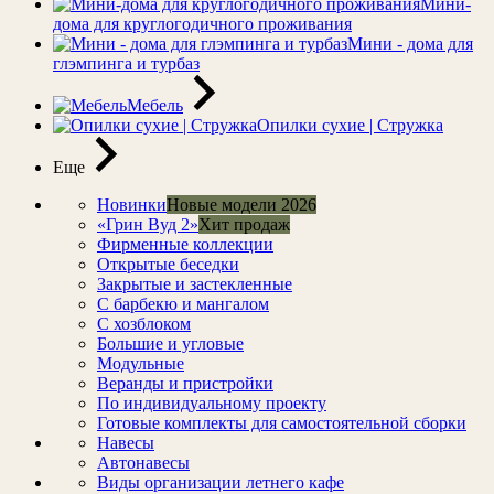
Мини-
дома для круглогодичного проживания
Мини - дома для
глэмпинга и турбаз
Мебель
Опилки сухие | Стружка
Еще
Новинки
Новые модели 2026
«Грин Вуд 2»
Хит продаж
Фирменные коллекции
Открытые беседки
Закрытые и застекленные
С барбекю и мангалом
С хозблоком
Большие и угловые
Модульные
Веранды и пристройки
По индивидуальному проекту
Готовые комплекты для самостоятельной сборки
Навесы
Автонавесы
Виды организации летнего кафе