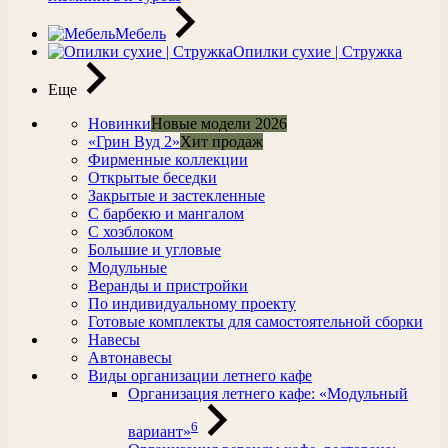
Мебель
Опилки сухие | Стружка
Еще
Новинки
Новые модели 2026
«Грин Вуд 2»
Хит продаж
Фирменные коллекции
Открытые беседки
Закрытые и застекленные
С барбекю и мангалом
С хозблоком
Большие и угловые
Модульные
Веранды и пристройки
По индивидуальному проекту
Готовые комплекты для самостоятельной сборки
Навесы
Автонавесы
Виды организации летнего кафе
Организация летнего кафе: «Модульный
6
вариант»