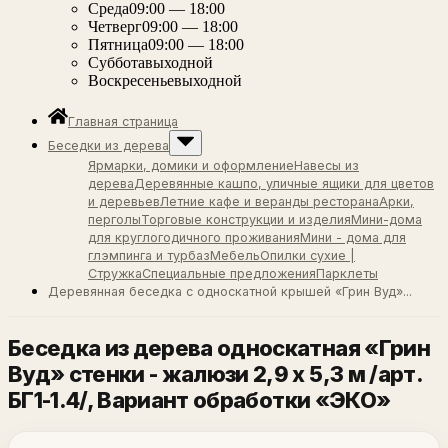
Среда
09:00 — 18:00
Четверг
09:00 — 18:00
Пятница
09:00 — 18:00
Суббота
выходной
Воскресенье
выходной
Главная страница
Беседки из дерева
Ярмарки, домики и оформление
Навесы из
дерева
Деревянные кашпо, уличные ящики для цветов
и деревьев
Летние кафе и веранды ресторана
Арки,
перголы
Торговые конструкции и изделия
Мини-дома
для круглогодичного проживания
Мини - дома для
глэмпинга и турбаз
Мебель
Опилки сухие |
Стружка
Специальные предложения
Парклеты
Деревянная беседка с односкатной крышей «Грин Вуд»...
Беседка из дерева односкатная «Грин
Вуд» стенки - жалюзи 2,9 х 5,3 м /арт.
БГ1-1.4/
, Вариант обработки «ЭКО»