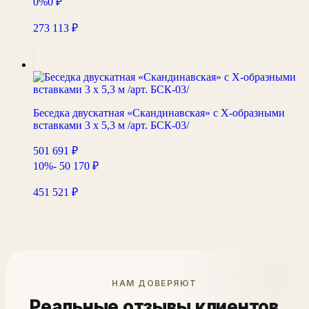
0%
0
₽
273 113
₽
Беседка двускатная «Скандинавская» с Х-образными
вставками 3 х 5,3 м /арт. БСК-03/
501 691
₽
10%
- 50 170
₽
451 521
₽
НАМ ДОВЕРЯЮТ
Реальные отзывы клиентов