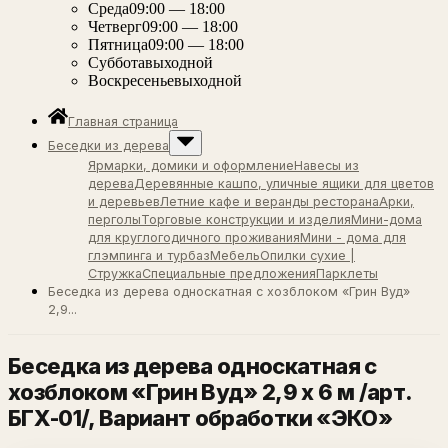
Среда
09:00 — 18:00
Четверг
09:00 — 18:00
Пятница
09:00 — 18:00
Суббота
выходной
Воскресенье
выходной
Главная страница
Беседки из дерева
Ярмарки, домики и оформление
Навесы из
дерева
Деревянные кашпо, уличные ящики для цветов
и деревьев
Летние кафе и веранды ресторана
Арки,
перголы
Торговые конструкции и изделия
Мини-дома
для круглогодичного проживания
Мини - дома для
глэмпинга и турбаз
Мебель
Опилки сухие |
Стружка
Специальные предложения
Парклеты
Беседка из дерева односкатная с хозблоком «Грин Вуд»
2,9...
Беседка из дерева односкатная с
хозблоком «Грин Вуд» 2,9 х 6 м /арт.
БГХ-01/
, Вариант обработки «ЭКО»