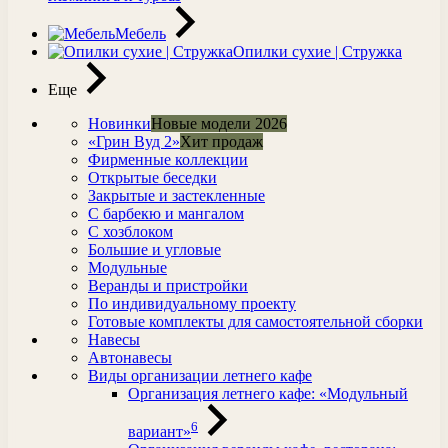
Мебель
Опилки сухие | Стружка
Еще
Новинки
Новые модели 2026
«Грин Вуд 2»
Хит продаж
Фирменные коллекции
Открытые беседки
Закрытые и застекленные
С барбекю и мангалом
С хозблоком
Большие и угловые
Модульные
Веранды и пристройки
По индивидуальному проекту
Готовые комплекты для самостоятельной сборки
Навесы
Автонавесы
Виды организации летнего кафе
Организация летнего кафе: «Модульный
6
вариант»