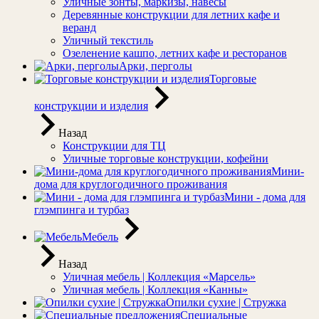
Уличные зонты, маркизы, навесы
Деревянные конструкции для летних кафе и
веранд
Уличный текстиль
Озеленение кашпо, летних кафе и ресторанов
Арки, перголы
Торговые
конструкции и изделия
Назад
Конструкции для ТЦ
Уличные торговые конструкции, кофейни
Мини-
дома для круглогодичного проживания
Мини - дома для
глэмпинга и турбаз
Мебель
Назад
Уличная мебель | Коллекция «Марсель»
Уличная мебель | Коллекция «Канны»
Опилки сухие | Стружка
Специальные