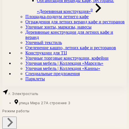
Организация веранды кафе, ресторана:
0
«Деревянная конструкция»
Площадка-подиум летнего кафе
Ограждения для летних веранд кафе и ресторанов
Уличные зонты, маркизы, навесы
Деревянные конструкции для летних кафе и
веранд
Уличный текстиль
Озеленение кашпо, летних кафе и ресторанов
Конструкции для ТЦ
Уличные торговые конструкции, кофейни
Уличная мебель | Коллекция «Марсель»
Уличная мебель | Коллекция «Канны»
Специальные предложения
Парклеты
г. Электросталь
улица Мира 27А строение 3
Режим работы