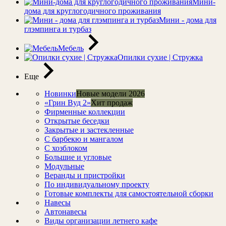
Мини-
дома для круглогодичного проживания
Мини - дома для
глэмпинга и турбаз
Мебель
Опилки сухие | Стружка
Еще
Новинки
Новые модели 2026
«Грин Вуд 2»
Хит продаж
Фирменные коллекции
Открытые беседки
Закрытые и застекленные
С барбекю и мангалом
С хозблоком
Большие и угловые
Модульные
Веранды и пристройки
По индивидуальному проекту
Готовые комплекты для самостоятельной сборки
Навесы
Автонавесы
Виды организации летнего кафе