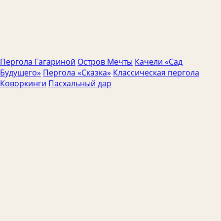
30+
5+
под ключ
проектов
городов
от проекта до монтажа
Пергола Гагариной
Остров Мечты
Качели «Сад
Будущего»
Пергола «Сказка»
Классическая пергола
Коворкинги
Пасхальный дар