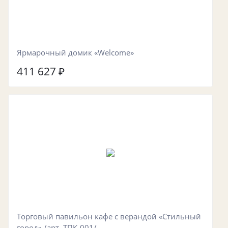
Ярмарочный домик «Welcome»
411 627
₽
Торговый павильон кафе с верандой «Стильный
город» /арт. ТПК-001/