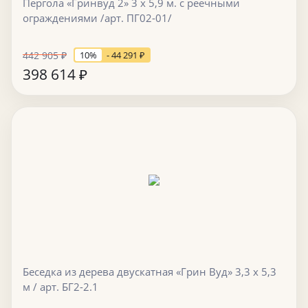
Пергола «Гринвуд 2» 3 х 5,9 м. с реечными
ограждениями /арт. ПГ02-01/
442 905
₽
10%
- 44 291
₽
398 614
₽
Беседка из дерева двускатная «Грин Вуд» 3,3 х 5,3
м / арт. БГ2-2.1