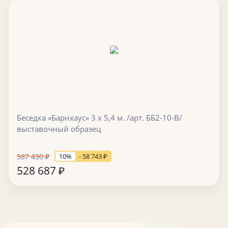
Беседка «Барнхаус» 3 х 5,4 м. /арт. ББ2-10-В/
выставочный образец
587 430
₽
10%
- 58 743
₽
528 687
₽